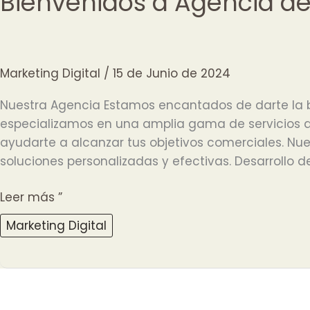
Bienvenidos a Agencia de
Marketing Digital
/
15 de Junio de 2024
Nuestra Agencia Estamos encantados de darte la b
especializamos en una amplia gama de servicios d
ayudarte a alcanzar tus objetivos comerciales. Nue
soluciones personalizadas y efectivas. Desarrollo de
Bienvenidos
Leer más ”
a
Marketing Digital
Agencia
de
Marketing
Digital
TNW