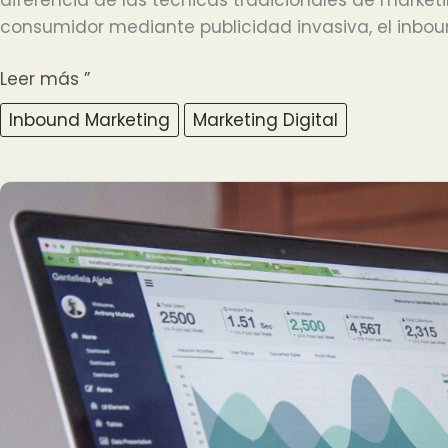
consumidor mediante publicidad invasiva, el inbou
¿
Leer más ”
Qué
Inbound Marketing
Marketing Digital
es
el
Inbound
Marketing
?